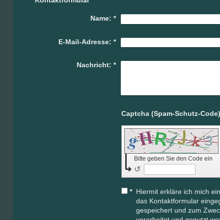
Kontaktformular
Name:
*
E-Mail-Adresse:
*
Nachricht:
*
Bitte geben Sie den Code ein
↺
*
Hiermit erkläre ich mich e
das Kontaktformular einge
gespeichert und zum Zwec
verarbeitet und genutzt we